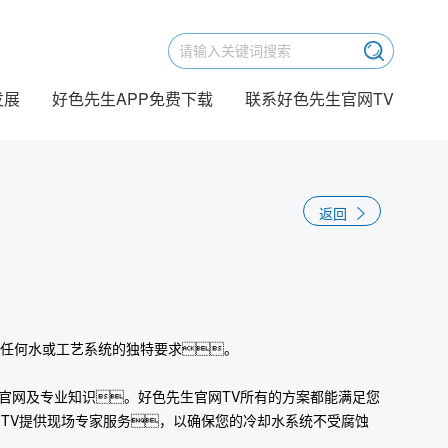
发展
好色先生APP免费下载
联系好色先生官网TV
返回
几乎任何水或工艺系统的独特要求。
生TV官网及专业知识。好色先生官网TV所有的方案都能满足您
TV提供现场专家服务，以确保您的冷却水系统不受腐蚀