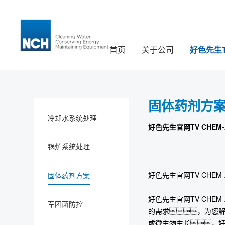
首页
关于公司
好色先生
固体药剂方
冷却水系统处理
好色先生官网TV CHE
锅炉系统处理
好色先生官网TV CH
固体药剂方案
好色先生官网TV CHE
军团菌防控
的需求，为您解
或微生物生长，好